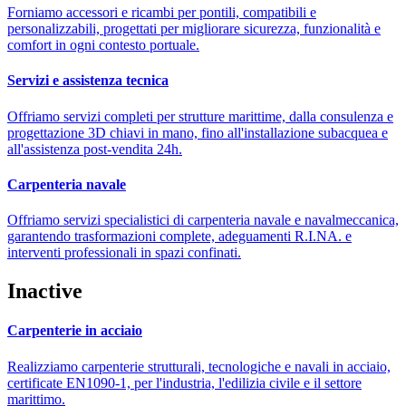
Forniamo accessori e ricambi per pontili, compatibili e
personalizzabili, progettati per migliorare sicurezza, funzionalità e
comfort in ogni contesto portuale.
Servizi e assistenza tecnica
Offriamo servizi completi per strutture marittime, dalla consulenza e
progettazione 3D chiavi in mano, fino all'installazione subacquea e
all'assistenza post-vendita 24h.
Carpenteria navale
Offriamo servizi specialistici di carpenteria navale e navalmeccanica,
garantendo trasformazioni complete, adeguamenti R.I.NA. e
interventi professionali in spazi confinati.
Inactive
Carpenterie in acciaio
Realizziamo carpenterie strutturali, tecnologiche e navali in acciaio,
certificate EN1090-1, per l'industria, l'edilizia civile e il settore
marittimo.